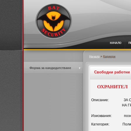
НАЧАЛО
П
Начало
»
Кариери
Форма за кандидатстване
Свободни работни 
ОХРАНИТЕЛ
Описание: ЗА ОХР
НА ГР. С
Изисквания: позна
Категория: Полиц