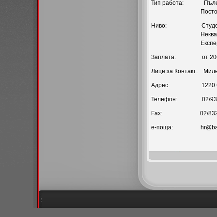
Тип работа: Пълен
Постоян
Ниво: Студен
Неквалифицир
Експертен персо
Заплата: от 200 д
Лице за Контакт: Мил
Адрес: 1220 София
Телефон: 02/936
Fax: 02/8320
е-поща: hr@batsec